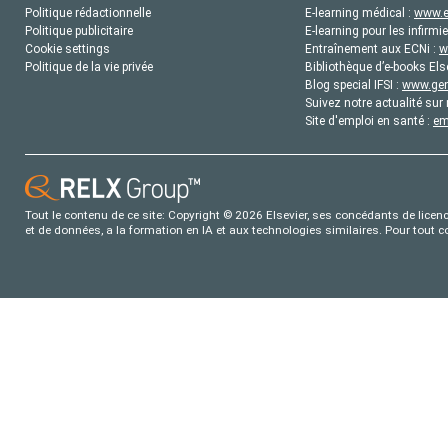
Politique rédactionnelle
E-learning médical :
www.e
Politique publicitaire
E-learning pour les infirmie
Cookie settings
Entraînement aux ECNi :
w
Politique de la vie privée
Bibliothèque d’e-books Els
Blog special IFSI :
www.gene
Suivez notre actualité sur 
Site d'emploi en santé :
em
Tout le contenu de ce site: Copyright © 2026 Elsevier, ses concédants de licence
et de données, a la formation en IA et aux technologies similaires. Pour tout 