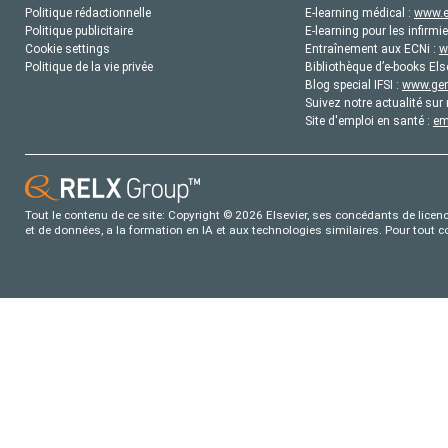
Politique rédactionnelle
E-learning médical :
www.e
Politique publicitaire
E-learning pour les infirmie
Cookie settings
Entraînement aux ECNi :
w
Politique de la vie privée
Bibliothèque d’e-books Els
Blog special IFSI :
www.gene
Suivez notre actualité sur 
Site d'emploi en santé :
em
Tout le contenu de ce site: Copyright © 2026 Elsevier, ses concédants de licence
et de données, a la formation en IA et aux technologies similaires. Pour tout 