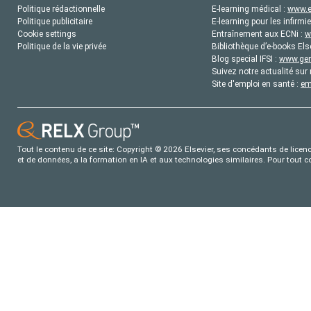
Politique rédactionnelle
E-learning médical :
www.e
Politique publicitaire
E-learning pour les infirmie
Cookie settings
Entraînement aux ECNi :
w
Politique de la vie privée
Bibliothèque d’e-books Els
Blog special IFSI :
www.gene
Suivez notre actualité sur 
Site d'emploi en santé :
em
Tout le contenu de ce site: Copyright © 2026 Elsevier, ses concédants de licence
et de données, a la formation en IA et aux technologies similaires. Pour tout 