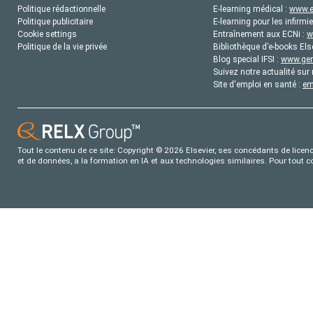
Politique rédactionnelle
E-learning médical :
www.e
Politique publicitaire
E-learning pour les infirmie
Cookie settings
Entraînement aux ECNi :
w
Politique de la vie privée
Bibliothèque d’e-books Els
Blog special IFSI :
www.gene
Suivez notre actualité sur 
Site d'emploi en santé :
em
Tout le contenu de ce site: Copyright © 2026 Elsevier, ses concédants de licence
et de données, a la formation en IA et aux technologies similaires. Pour tout 