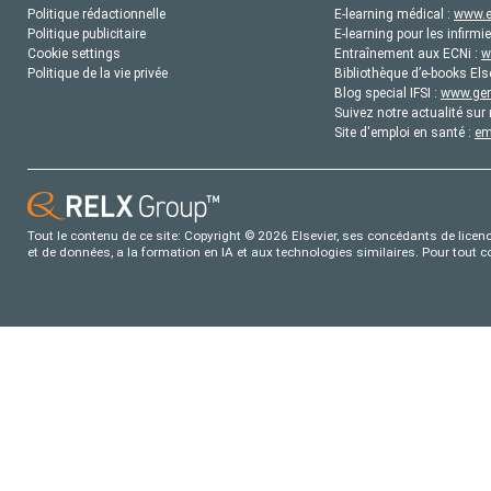
Politique rédactionnelle
E-learning médical :
www.e
Politique publicitaire
E-learning pour les infirmie
Cookie settings
Entraînement aux ECNi :
w
Politique de la vie privée
Bibliothèque d’e-books Els
Blog special IFSI :
www.gene
Suivez notre actualité sur 
Site d'emploi en santé :
em
Tout le contenu de ce site: Copyright © 2026 Elsevier, ses concédants de licence
et de données, a la formation en IA et aux technologies similaires. Pour tout 