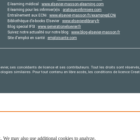
E-learning médical :
www.elsevier-masson-elearning.com
E-learning pour les infirmier(e)s :
pratique-infirmiere.com
Entraînement aux ECNi :
www.elsevier-masson.fr/examprepECNi
Bibliothèque d’e-books Elsevier :
www.elsevierelibrary.fr
Blog special IFSI :
www.generationelsevier.fr
Suivez notre actualité sur notre blog :
www.blog-elsevier-masson.fr
Site d'emploi en santé :
emploisante.com
evier, ses concédants de licence et ses contributeurs. Tout les droits sont réservés, 
nologies similaires. Pour tout contenu en libre accès, les conditions de licence Cr
. We may also use additional cookies to analyze,