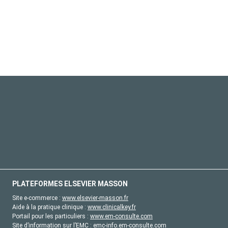
PLATEFORMES ELSEVIER MASSON
Site e-commerce :
www.elsevier-masson.fr
Aide à la pratique clinique :
www.clinicalkey.fr
Portail pour les particuliers :
www.em-consulte.com
Site d’information sur l’EMC :
emc-info.em-consulte.com