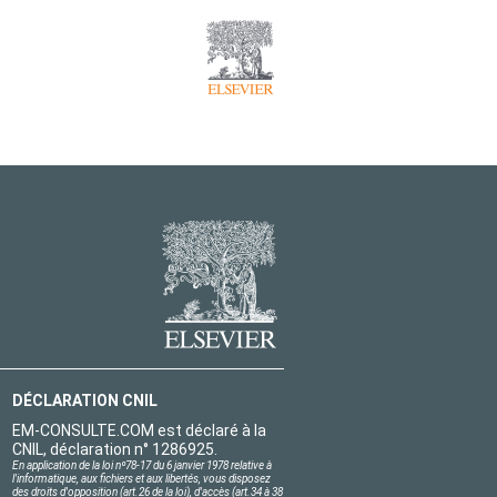
DÉCLARATION CNIL
EM-CONSULTE.COM est déclaré à la
CNIL, déclaration n° 1286925.
En application de la loi nº78-17 du 6 janvier 1978 relative à
l'informatique, aux fichiers et aux libertés, vous disposez
des droits d'opposition (art.26 de la loi), d'accès (art.34 à 38