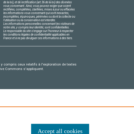
de la loi), et de rectification (art.36 de la loi) des données
vous concernant. Ainsi, vous pouvez exiger que soient
rectifiées, complétées, clarifiées, mises à jour ou effacées
les informations vous concernant qui sont inexactes,
incomplètes, équivoques, périmées ou dont la collecte ou
l'utilisation ou la conservation est interdite.
Les informations personnelles concernant les visiteurs de
notre site, y compris leur identité, sont confidentielles.
Le responsable du site s'engage sur l'honneur à respecter
les conditions légales de confidentialité applicables en
France et à ne pas divulguer ces informations à des tiers.
y compris ceux relatifs à l'exploration de textes
eative Commons s'appliquent.
Accept all cookies