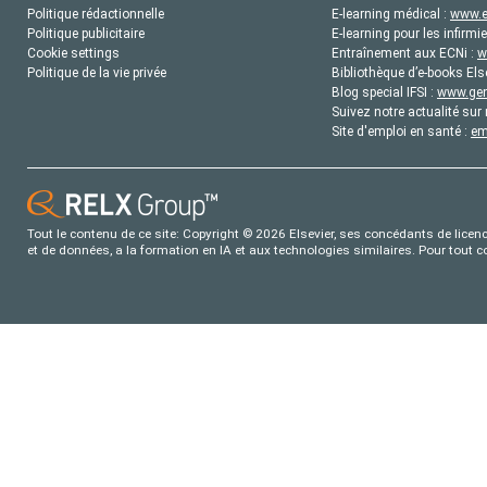
Politique rédactionnelle
E-learning médical :
www.e
Politique publicitaire
E-learning pour les infirmie
Cookie settings
Entraînement aux ECNi :
w
Politique de la vie privée
Bibliothèque d’e-books Els
Blog special IFSI :
www.gene
Suivez notre actualité sur 
Site d'emploi en santé :
em
Tout le contenu de ce site: Copyright © 2026 Elsevier, ses concédants de licence
et de données, a la formation en IA et aux technologies similaires. Pour tout 