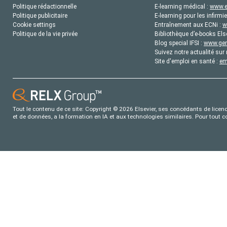
Politique rédactionnelle
E-learning médical :
www.e
Politique publicitaire
E-learning pour les infirmie
Cookie settings
Entraînement aux ECNi :
w
Politique de la vie privée
Bibliothèque d’e-books Els
Blog special IFSI :
www.gene
Suivez notre actualité sur 
Site d'emploi en santé :
em
Tout le contenu de ce site: Copyright © 2026 Elsevier, ses concédants de licence
et de données, a la formation en IA et aux technologies similaires. Pour tout 