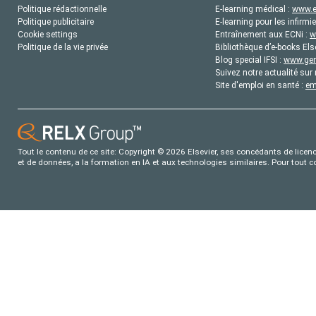
Politique rédactionnelle
E-learning médical :
www.e
Politique publicitaire
E-learning pour les infirmie
Cookie settings
Entraînement aux ECNi :
w
Politique de la vie privée
Bibliothèque d’e-books Els
Blog special IFSI :
www.gene
Suivez notre actualité sur 
Site d'emploi en santé :
em
Tout le contenu de ce site: Copyright © 2026 Elsevier, ses concédants de licence
et de données, a la formation en IA et aux technologies similaires. Pour tout 