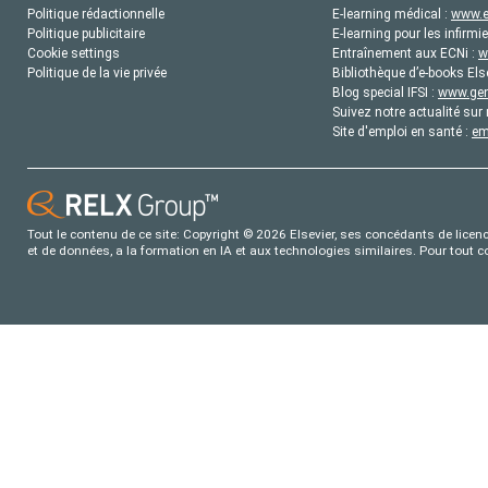
Politique rédactionnelle
E-learning médical :
www.e
Politique publicitaire
E-learning pour les infirmie
Cookie settings
Entraînement aux ECNi :
w
Politique de la vie privée
Bibliothèque d’e-books Els
Blog special IFSI :
www.gene
Suivez notre actualité sur 
Site d'emploi en santé :
em
Tout le contenu de ce site: Copyright © 2026 Elsevier, ses concédants de licence
et de données, a la formation en IA et aux technologies similaires. Pour tout 