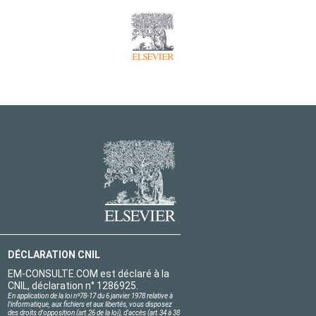
DÉCLARATION CNIL
EM-CONSULTE.COM est déclaré à la
CNIL, déclaration n° 1286925.
En application de la loi nº78-17 du 6 janvier 1978 relative à
l'informatique, aux fichiers et aux libertés, vous disposez
des droits d'opposition (art.26 de la loi), d'accès (art.34 à 38