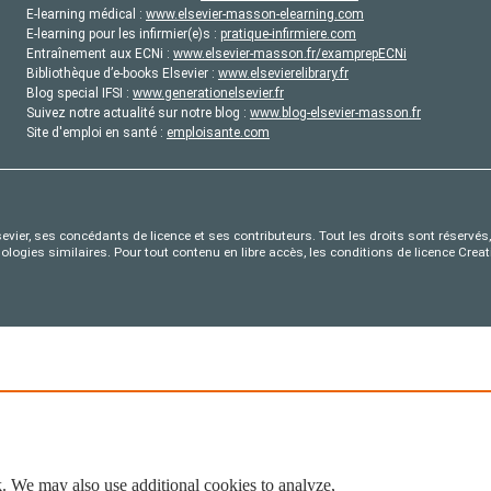
E-learning médical :
www.elsevier-masson-elearning.com
E-learning pour les infirmier(e)s :
pratique-infirmiere.com
Entraînement aux ECNi :
www.elsevier-masson.fr/examprepECNi
Bibliothèque d’e-books Elsevier :
www.elsevierelibrary.fr
Blog special IFSI :
www.generationelsevier.fr
Suivez notre actualité sur notre blog :
www.blog-elsevier-masson.fr
Site d'emploi en santé :
emploisante.com
evier, ses concédants de licence et ses contributeurs. Tout les droits sont réservés, 
nologies similaires. Pour tout contenu en libre accès, les conditions de licence Cr
. We may also use additional cookies to analyze,