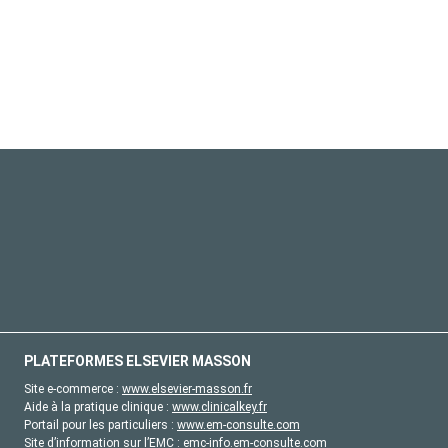
PLATEFORMES ELSEVIER MASSON
Site e-commerce :
www.elsevier-masson.fr
Aide à la pratique clinique :
www.clinicalkey.fr
Portail pour les particuliers :
www.em-consulte.com
Site d’information sur l’EMC :
emc-info.em-consulte.com