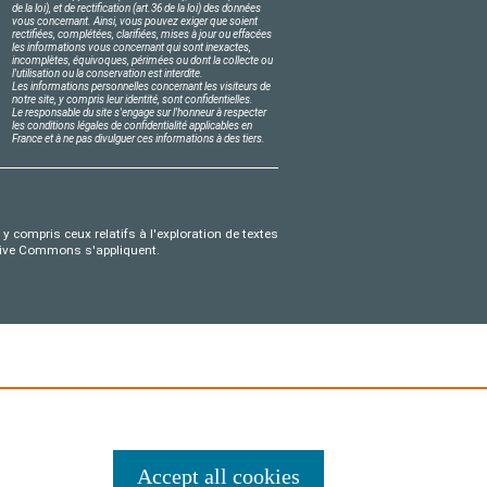
de la loi), et de rectification (art.36 de la loi) des données
vous concernant. Ainsi, vous pouvez exiger que soient
rectifiées, complétées, clarifiées, mises à jour ou effacées
les informations vous concernant qui sont inexactes,
incomplètes, équivoques, périmées ou dont la collecte ou
l'utilisation ou la conservation est interdite.
Les informations personnelles concernant les visiteurs de
notre site, y compris leur identité, sont confidentielles.
Le responsable du site s'engage sur l'honneur à respecter
les conditions légales de confidentialité applicables en
France et à ne pas divulguer ces informations à des tiers.
y compris ceux relatifs à l'exploration de textes
eative Commons s'appliquent.
Accept all cookies