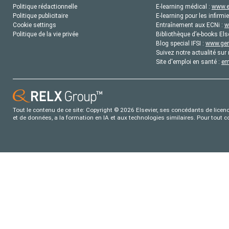
Politique rédactionnelle
E-learning médical :
www.e
Politique publicitaire
E-learning pour les infirmie
Cookie settings
Entraînement aux ECNi :
w
Politique de la vie privée
Bibliothèque d’e-books Els
Blog special IFSI :
www.gene
Suivez notre actualité sur 
Site d'emploi en santé :
em
Tout le contenu de ce site: Copyright © 2026 Elsevier, ses concédants de licence
et de données, a la formation en IA et aux technologies similaires. Pour tout 