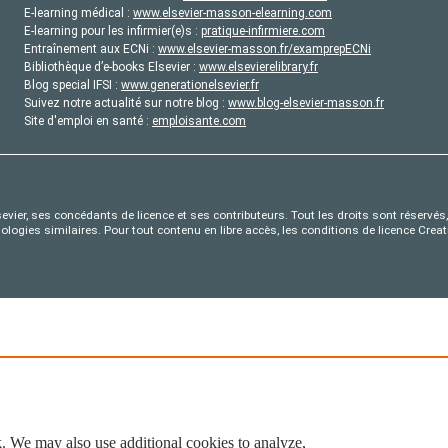
E-learning médical :
www.elsevier-masson-elearning.com
E-learning pour les infirmier(e)s :
pratique-infirmiere.com
Entraînement aux ECNi :
www.elsevier-masson.fr/examprepECNi
Bibliothèque d’e-books Elsevier :
www.elsevierelibrary.fr
Blog special IFSI :
www.generationelsevier.fr
Suivez notre actualité sur notre blog :
www.blog-elsevier-masson.fr
Site d'emploi en santé :
emploisante.com
evier, ses concédants de licence et ses contributeurs. Tout les droits sont réservés, 
nologies similaires. Pour tout contenu en libre accès, les conditions de licence Cr
. We may also use additional cookies to analyze,