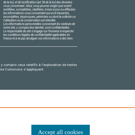
de la loi), et de rectification (art.36 de la loi) des données
vous concernant. Ainsi, vous pouvez exiger que soient
rectifiées, complétées, clarifiées, mises à jour ou effacées
les informations vous concernant qui sont inexactes,
incomplètes, équivoques, périmées ou dont la collecte ou
l'utilisation ou la conservation est interdite.
Les informations personnelles concernant les visiteurs de
notre site, y compris leur identité, sont confidentielles.
Le responsable du site s'engage sur l'honneur à respecter
les conditions légales de confidentialité applicables en
France et à ne pas divulguer ces informations à des tiers.
y compris ceux relatifs à l'exploration de textes
eative Commons s'appliquent.
Accept all cookies