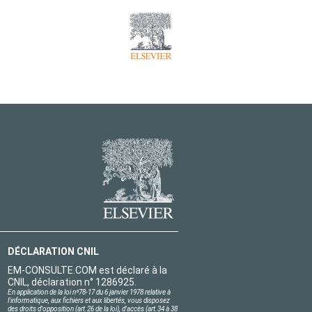
DÉCLARATION CNIL
EM-CONSULTE.COM est déclaré à la
CNIL, déclaration n° 1286925.
En application de la loi nº78-17 du 6 janvier 1978 relative à
l'informatique, aux fichiers et aux libertés, vous disposez
des droits d'opposition (art.26 de la loi), d'accès (art.34 à 38