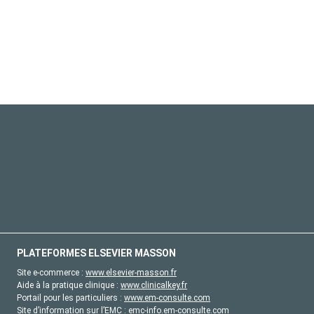
PLATEFORMES ELSEVIER MASSON
Site e-commerce :
www.elsevier-masson.fr
Aide à la pratique clinique :
www.clinicalkey.fr
Portail pour les particuliers :
www.em-consulte.com
Site d’information sur l’EMC :
emc-info.em-consulte.com