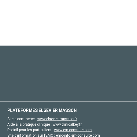
PLATEFORMES ELSEVIER MASSON
Site e-commerce :
www.elsevier-masson.fr
Aide à la pratique clinique :
www.clinicalkey.fr
Portail pour les particuliers :
www.em-consulte.com
Site d’information sur l’EMC :
emc-info.em-consulte.com