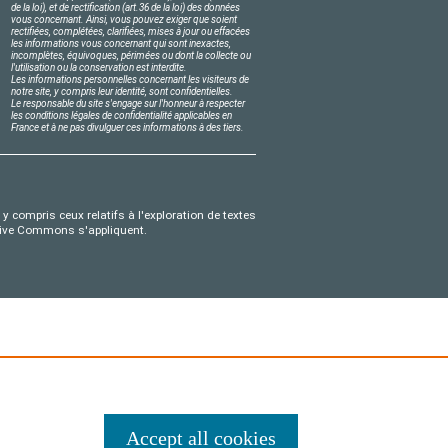
de la loi), et de rectification (art.36 de la loi) des données
vous concernant. Ainsi, vous pouvez exiger que soient
rectifiées, complétées, clarifiées, mises à jour ou effacées
les informations vous concernant qui sont inexactes,
incomplètes, équivoques, périmées ou dont la collecte ou
l'utilisation ou la conservation est interdite.
Les informations personnelles concernant les visiteurs de
notre site, y compris leur identité, sont confidentielles.
Le responsable du site s'engage sur l'honneur à respecter
les conditions légales de confidentialité applicables en
France et à ne pas divulguer ces informations à des tiers.
y compris ceux relatifs à l'exploration de textes
eative Commons s'appliquent.
Accept all cookies