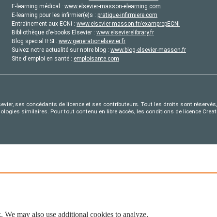
E-learning médical :
www.elsevier-masson-elearning.com
E-learning pour les infirmier(e)s :
pratique-infirmiere.com
Entraînement aux ECNi :
www.elsevier-masson.fr/examprepECNi
Bibliothèque d’e-books Elsevier :
www.elsevierelibrary.fr
Blog special IFSI :
www.generationelsevier.fr
Suivez notre actualité sur notre blog :
www.blog-elsevier-masson.fr
Site d'emploi en santé :
emploisante.com
evier, ses concédants de licence et ses contributeurs. Tout les droits sont réservés, 
nologies similaires. Pour tout contenu en libre accès, les conditions de licence Cr
. We may also use additional cookies to analyze,