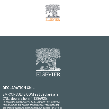
DÉCLARATION CNIL
EM-CONSULTE.COM est déclaré à la
CNIL, déclaration n° 1286925.
En application de la loi nº78-17 du 6 janvier 1978 relative à
l'informatique, aux fichiers et aux libertés, vous disposez
des droits d'opposition (art.26 de la loi), d'accès (art.34 à 38