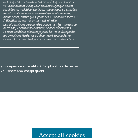
de la loi), et de rectification (art.36 de la loi) des données
vous concernant. Ainsi, vous pouvez exiger que soient
rectifiées, complétées, clarifiées, mises à jour ou effacées
les informations vous concernant qui sont inexactes,
incomplètes, équivoques, périmées ou dont la collecte ou
l'utilisation ou la conservation est interdite.
Les informations personnelles concernant les visiteurs de
notre site, y compris leur identité, sont confidentielles.
Le responsable du site s'engage sur l'honneur à respecter
les conditions légales de confidentialité applicables en
France et à ne pas divulguer ces informations à des tiers.
y compris ceux relatifs à l'exploration de textes
eative Commons s'appliquent.
Accept all cookies