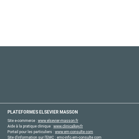
PLATEFORMES ELSEVIER MASSON
Site e-commerce :
www.elsevier-masson.fr
Aide à la pratique clinique :
www.clinicalkey.fr
Portail pour les particuliers :
www.em-consulte.com
Site d’information sur l’EMC :
emc-info.em-consulte.com