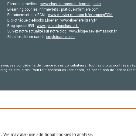
E-learning médical :
www.elsevier-masson-elearning.com
E-learning pour les infirmier(e)s :
pratique-infirmiere.com
Entraînement aux ECNi :
www.elsevier-masson.fr/examprepECNi
Bibliothèque d’e-books Elsevier :
www.elsevierelibrary.fr
Blog special IFSI :
www.generationelsevier.fr
Suivez notre actualité sur notre blog :
www.blog-elsevier-masson.fr
Site d'emploi en santé :
emploisante.com
evier, ses concédants de licence et ses contributeurs. Tout les droits sont réservés, 
nologies similaires. Pour tout contenu en libre accès, les conditions de licence Cr
. We may also use additional cookies to analyze,