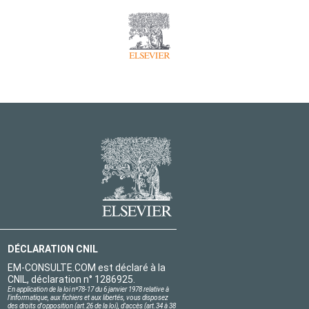
DÉCLARATION CNIL
EM-CONSULTE.COM est déclaré à la
CNIL, déclaration n° 1286925.
En application de la loi nº78-17 du 6 janvier 1978 relative à
l'informatique, aux fichiers et aux libertés, vous disposez
des droits d'opposition (art.26 de la loi), d'accès (art.34 à 38