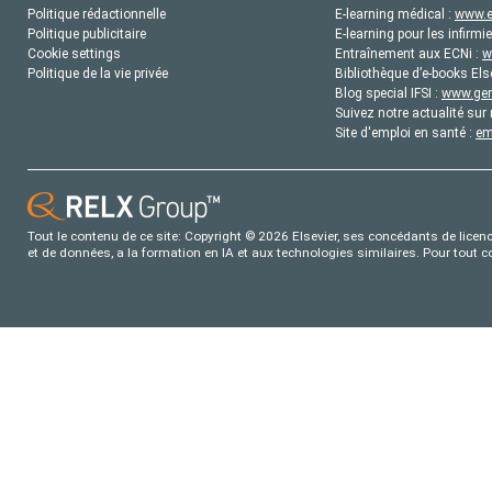
Politique rédactionnelle
E-learning médical :
www.e
Politique publicitaire
E-learning pour les infirmie
Cookie settings
Entraînement aux ECNi :
w
Politique de la vie privée
Bibliothèque d’e-books Els
Blog special IFSI :
www.gene
Suivez notre actualité sur 
Site d'emploi en santé :
em
Tout le contenu de ce site: Copyright © 2026 Elsevier, ses concédants de licence
et de données, a la formation en IA et aux technologies similaires. Pour tout 