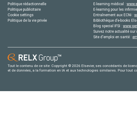
Politique rédactionnelle
E-learning médical :
www.e
Politique publicitaire
E-learning pour les infirmie
Cookie settings
Entraînement aux ECNi :
w
Politique de la vie privée
Bibliothèque d’e-books Els
Blog special IFSI :
www.gene
Suivez notre actualité sur 
Site d'emploi en santé :
em
Tout le contenu de ce site: Copyright © 2026 Elsevier, ses concédants de licence
et de données, a la formation en IA et aux technologies similaires. Pour tout 