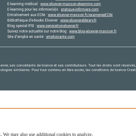
E-learning médical :
www.elsevier-masson-elearning.com
E-learning pour les infirmier(e)s :
pratique-infirmiere.com
Entraînement aux ECNi :
www.elsevier-masson.fr/examprepECNi
Bibliothèque d’e-books Elsevier :
www.elsevierelibrary.fr
Blog special IFSI :
www.generationelsevier.fr
Suivez notre actualité sur notre blog :
www.blog-elsevier-masson.fr
Site d'emploi en santé :
emploisante.com
evier, ses concédants de licence et ses contributeurs. Tout les droits sont réservés, 
nologies similaires. Pour tout contenu en libre accès, les conditions de licence Cr
. We may also use additional cookies to analyze,