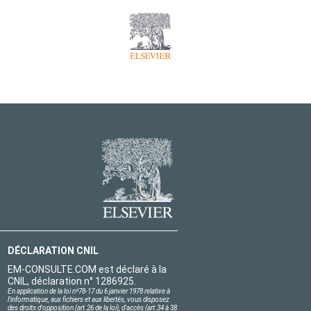
DÉCLARATION CNIL
EM-CONSULTE.COM est déclaré à la
CNIL, déclaration n° 1286925.
En application de la loi nº78-17 du 6 janvier 1978 relative à
l'informatique, aux fichiers et aux libertés, vous disposez
des droits d'opposition (art.26 de la loi), d'accès (art.34 à 38