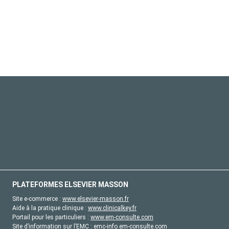
PLATEFORMES ELSEVIER MASSON
Site e-commerce :
www.elsevier-masson.fr
Aide à la pratique clinique :
www.clinicalkey.fr
Portail pour les particuliers :
www.em-consulte.com
Site d’information sur l’EMC :
emc-info.em-consulte.com