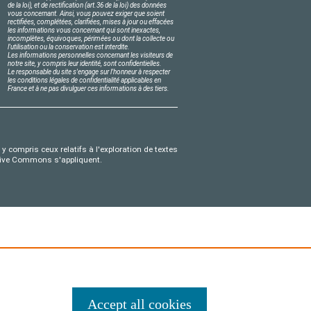
de la loi), et de rectification (art.36 de la loi) des données
vous concernant. Ainsi, vous pouvez exiger que soient
rectifiées, complétées, clarifiées, mises à jour ou effacées
les informations vous concernant qui sont inexactes,
incomplètes, équivoques, périmées ou dont la collecte ou
l'utilisation ou la conservation est interdite.
Les informations personnelles concernant les visiteurs de
notre site, y compris leur identité, sont confidentielles.
Le responsable du site s'engage sur l'honneur à respecter
les conditions légales de confidentialité applicables en
France et à ne pas divulguer ces informations à des tiers.
y compris ceux relatifs à l'exploration de textes
eative Commons s'appliquent.
Accept all cookies