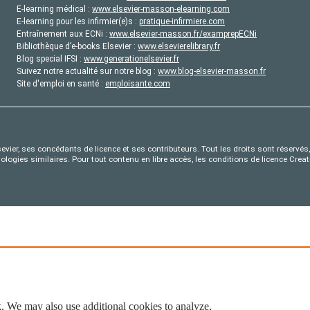
E-learning médical :
www.elsevier-masson-elearning.com
E-learning pour les infirmier(e)s :
pratique-infirmiere.com
Entraînement aux ECNi :
www.elsevier-masson.fr/examprepECNi
Bibliothèque d’e-books Elsevier :
www.elsevierelibrary.fr
Blog special IFSI :
www.generationelsevier.fr
Suivez notre actualité sur notre blog :
www.blog-elsevier-masson.fr
Site d'emploi en santé :
emploisante.com
evier, ses concédants de licence et ses contributeurs. Tout les droits sont réservés, 
nologies similaires. Pour tout contenu en libre accès, les conditions de licence Cr
. We may also use additional cookies to analyze,