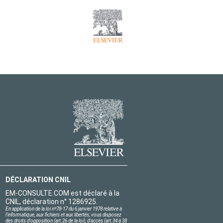
DÉCLARATION CNIL
EM-CONSULTE.COM est déclaré à la
CNIL, déclaration n° 1286925.
En application de la loi nº78-17 du 6 janvier 1978 relative à
l'informatique, aux fichiers et aux libertés, vous disposez
des droits d'opposition (art.26 de la loi), d'accès (art.34 à 38