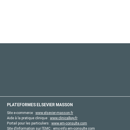
PLATEFORMES ELSEVIER MASSON
Site e-commerce :
www.elsevier-masson.fr
Aide à la pratique clinique :
www.clinicalkey.fr
Portail pour les particuliers :
www.em-consulte.com
Site d’information sur l’EMC :
emc-info.em-consulte.com