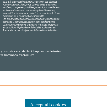
de la loi), et de rectification (art.36 de la loi) des données
vous concernant. Ainsi, vous pouvez exiger que soient
rectifiées, complétées, clarifiées, mises à jour ou effacées
les informations vous concernant qui sont inexactes,
incomplètes, équivoques, périmées ou dont la collecte ou
l'utilisation ou la conservation est interdite.
Les informations personnelles concernant les visiteurs de
notre site, y compris leur identité, sont confidentielles.
Le responsable du site s'engage sur l'honneur à respecter
les conditions légales de confidentialité applicables en
France et à ne pas divulguer ces informations à des tiers.
y compris ceux relatifs à l'exploration de textes
eative Commons s'appliquent.
Accept all cookies