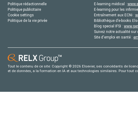
Politique rédactionnelle
E-learning médical :
www.e
Politique publicitaire
E-learning pour les infirmie
Cookie settings
Entraînement aux ECNi :
w
Politique de la vie privée
Bibliothèque d’e-books Els
Blog special IFSI :
www.gene
Suivez notre actualité sur 
Site d'emploi en santé :
em
Tout le contenu de ce site: Copyright © 2026 Elsevier, ses concédants de licence
et de données, a la formation en IA et aux technologies similaires. Pour tout 