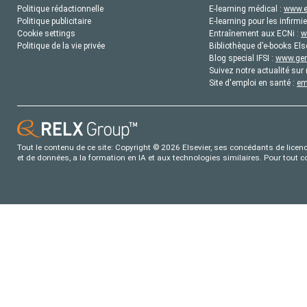
Politique rédactionnelle
E-learning médical :
www.e
Politique publicitaire
E-learning pour les infirmie
Cookie settings
Entraînement aux ECNi :
w
Politique de la vie privée
Bibliothèque d’e-books Els
Blog special IFSI :
www.gene
Suivez notre actualité sur 
Site d'emploi en santé :
em
Tout le contenu de ce site: Copyright © 2026 Elsevier, ses concédants de licence
et de données, a la formation en IA et aux technologies similaires. Pour tout 