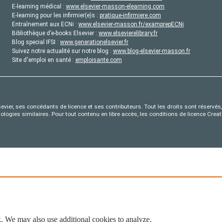
E-learning médical :
www.elsevier-masson-elearning.com
E-learning pour les infirmier(e)s :
pratique-infirmiere.com
Entraînement aux ECNi :
www.elsevier-masson.fr/examprepECNi
Bibliothèque d’e-books Elsevier :
www.elsevierelibrary.fr
Blog special IFSI :
www.generationelsevier.fr
Suivez notre actualité sur notre blog :
www.blog-elsevier-masson.fr
Site d'emploi en santé :
emploisante.com
evier, ses concédants de licence et ses contributeurs. Tout les droits sont réservés, 
nologies similaires. Pour tout contenu en libre accès, les conditions de licence Cr
. We may also use additional cookies to analyze,