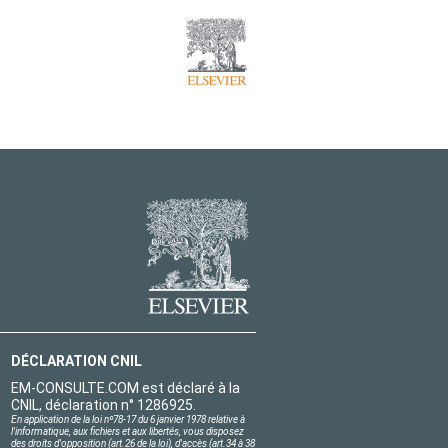
DÉCLARATION CNIL
EM-CONSULTE.COM est déclaré à la
CNIL, déclaration n° 1286925.
En application de la loi nº78-17 du 6 janvier 1978 relative à
l'informatique, aux fichiers et aux libertés, vous disposez
des droits d'opposition (art.26 de la loi), d'accès (art.34 à 38