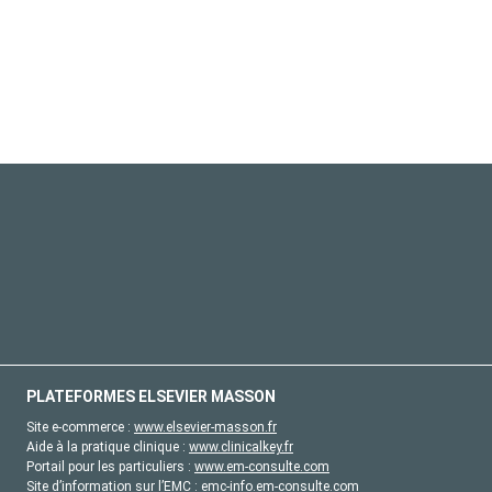
PLATEFORMES ELSEVIER MASSON
Site e-commerce :
www.elsevier-masson.fr
Aide à la pratique clinique :
www.clinicalkey.fr
Portail pour les particuliers :
www.em-consulte.com
Site d’information sur l’EMC :
emc-info.em-consulte.com