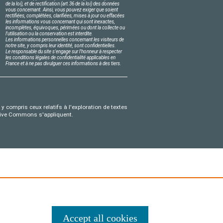
de la loi), et de rectification (art.36 de la loi) des données
vous concernant. Ainsi, vous pouvez exiger que soient
rectifiées, complétées, clarifiées, mises à jour ou effacées
les informations vous concernant qui sont inexactes,
incomplètes, équivoques, périmées ou dont la collecte ou
l'utilisation ou la conservation est interdite.
Les informations personnelles concernant les visiteurs de
notre site, y compris leur identité, sont confidentielles.
Le responsable du site s'engage sur l'honneur à respecter
les conditions légales de confidentialité applicables en
France et à ne pas divulguer ces informations à des tiers.
y compris ceux relatifs à l'exploration de textes
eative Commons s'appliquent.
Accept all cookies