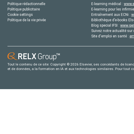
Politique rédactionnelle
E-learning médical :
www.e
Politique publicitaire
E-learning pour les infirmie
Cookie settings
Entraînement aux ECNi :
w
Politique de la vie privée
Bibliothèque d’e-books Els
Blog special IFSI :
www.gene
Suivez notre actualité sur 
Site d'emploi en santé :
em
Tout le contenu de ce site: Copyright © 2026 Elsevier, ses concédants de licence
et de données, a la formation en IA et aux technologies similaires. Pour tout 