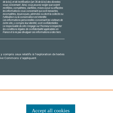
de la loi), et de rectification (art.36 de la loi) des données
vous concernant. Ainsi, vous pouvez exiger que soient
rectifiées, complétées, clarifiées, mises à jour ou effacées
les informations vous concernant qui sont inexactes,
incomplètes, équivoques, périmées ou dont la collecte ou
l'utilisation ou la conservation est interdite.
Les informations personnelles concernant les visiteurs de
notre site, y compris leur identité, sont confidentielles.
Le responsable du site s'engage sur l'honneur à respecter
les conditions légales de confidentialité applicables en
France et à ne pas divulguer ces informations à des tiers.
y compris ceux relatifs à l'exploration de textes
eative Commons s'appliquent.
Accept all cookies