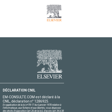
DÉCLARATION CNIL
EM-CONSULTE.COM est déclaré à la
CNIL, déclaration n° 1286925.
En application de la loi nº78-17 du 6 janvier 1978 relative à
l'informatique, aux fichiers et aux libertés, vous disposez
des droits d'opposition (art.26 de la loi), d'accès (art.34 à 38