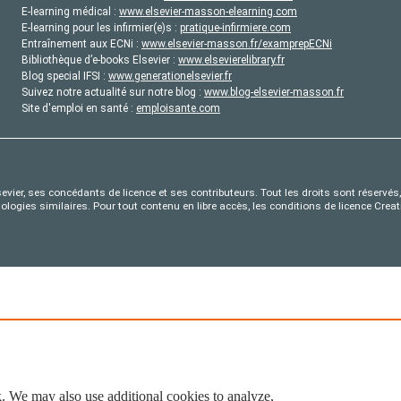
E-learning médical :
www.elsevier-masson-elearning.com
E-learning pour les infirmier(e)s :
pratique-infirmiere.com
Entraînement aux ECNi :
www.elsevier-masson.fr/examprepECNi
Bibliothèque d’e-books Elsevier :
www.elsevierelibrary.fr
Blog special IFSI :
www.generationelsevier.fr
Suivez notre actualité sur notre blog :
www.blog-elsevier-masson.fr
Site d'emploi en santé :
emploisante.com
evier, ses concédants de licence et ses contributeurs. Tout les droits sont réservés, 
nologies similaires. Pour tout contenu en libre accès, les conditions de licence Cr
. We may also use additional cookies to analyze,