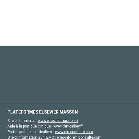
PLATEFORMES ELSEVIER MASSON
Site e-commerce :
www.elsevier-masson.fr
Aide à la pratique clinique :
www.clinicalkey.fr
Portail pour les particuliers :
www.em-consulte.com
Site d’information sur l’EMC :
emc-info.em-consulte.com