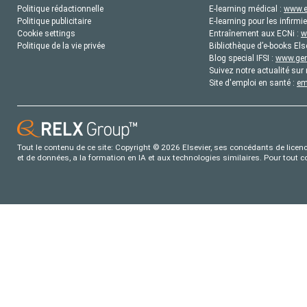
Politique rédactionnelle
E-learning médical :
www.e
Politique publicitaire
E-learning pour les infirmie
Cookie settings
Entraînement aux ECNi :
w
Politique de la vie privée
Bibliothèque d’e-books Els
Blog special IFSI :
www.gene
Suivez notre actualité sur 
Site d'emploi en santé :
em
Tout le contenu de ce site: Copyright © 2026 Elsevier, ses concédants de licence
et de données, a la formation en IA et aux technologies similaires. Pour tout 