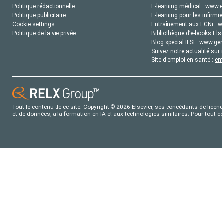
Politique rédactionnelle
E-learning médical :
www.e
Politique publicitaire
E-learning pour les infirmie
Cookie settings
Entraînement aux ECNi :
w
Politique de la vie privée
Bibliothèque d’e-books Els
Blog special IFSI :
www.gene
Suivez notre actualité sur 
Site d'emploi en santé :
em
Tout le contenu de ce site: Copyright © 2026 Elsevier, ses concédants de licence
et de données, a la formation en IA et aux technologies similaires. Pour tout 