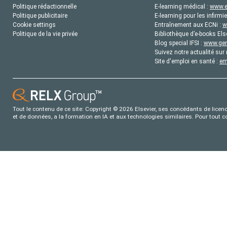
Politique rédactionnelle
E-learning médical :
www.e
Politique publicitaire
E-learning pour les infirmie
Cookie settings
Entraînement aux ECNi :
w
Politique de la vie privée
Bibliothèque d’e-books Els
Blog special IFSI :
www.gene
Suivez notre actualité sur 
Site d'emploi en santé :
em
Tout le contenu de ce site: Copyright © 2026 Elsevier, ses concédants de licence
et de données, a la formation en IA et aux technologies similaires. Pour tout 