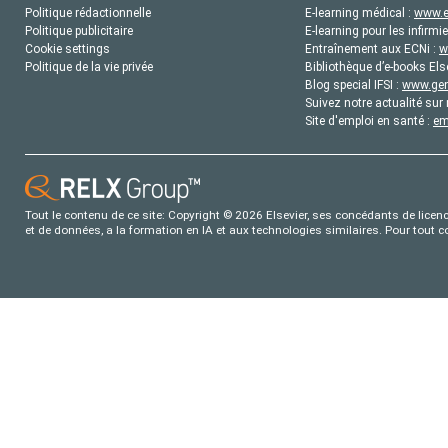
Politique rédactionnelle
E-learning médical :
www.e
Politique publicitaire
E-learning pour les infirmie
Cookie settings
Entraînement aux ECNi :
w
Politique de la vie privée
Bibliothèque d’e-books Els
Blog special IFSI :
www.gene
Suivez notre actualité sur 
Site d'emploi en santé :
em
Tout le contenu de ce site: Copyright © 2026 Elsevier, ses concédants de licence
et de données, a la formation en IA et aux technologies similaires. Pour tout 