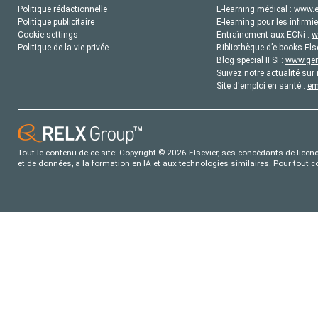
Politique rédactionnelle
E-learning médical :
www.e
Politique publicitaire
E-learning pour les infirmie
Cookie settings
Entraînement aux ECNi :
w
Politique de la vie privée
Bibliothèque d’e-books Els
Blog special IFSI :
www.gene
Suivez notre actualité sur 
Site d'emploi en santé :
em
Tout le contenu de ce site: Copyright © 2026 Elsevier, ses concédants de licence
et de données, a la formation en IA et aux technologies similaires. Pour tout 