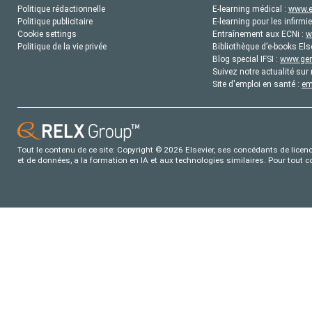
Politique rédactionnelle
E-learning médical :
www.e
Politique publicitaire
E-learning pour les infirmie
Cookie settings
Entraînement aux ECNi :
w
Politique de la vie privée
Bibliothèque d’e-books Els
Blog special IFSI :
www.gene
Suivez notre actualité sur 
Site d'emploi en santé :
em
Tout le contenu de ce site: Copyright © 2026 Elsevier, ses concédants de licence
et de données, a la formation en IA et aux technologies similaires. Pour tout 