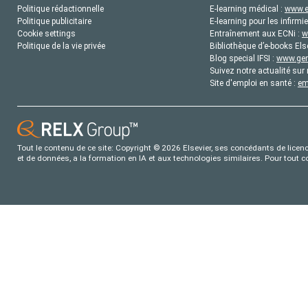
Politique rédactionnelle
E-learning médical :
www.e
Politique publicitaire
E-learning pour les infirmie
Cookie settings
Entraînement aux ECNi :
w
Politique de la vie privée
Bibliothèque d’e-books Els
Blog special IFSI :
www.gene
Suivez notre actualité sur 
Site d'emploi en santé :
em
Tout le contenu de ce site: Copyright © 2026 Elsevier, ses concédants de licence
et de données, a la formation en IA et aux technologies similaires. Pour tout 