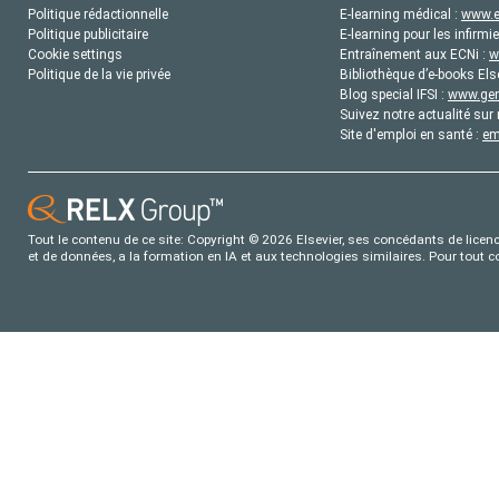
Politique rédactionnelle
E-learning médical :
www.e
Politique publicitaire
E-learning pour les infirmie
Cookie settings
Entraînement aux ECNi :
w
Politique de la vie privée
Bibliothèque d’e-books Els
Blog special IFSI :
www.gene
Suivez notre actualité sur 
Site d'emploi en santé :
em
Tout le contenu de ce site: Copyright © 2026 Elsevier, ses concédants de licence
et de données, a la formation en IA et aux technologies similaires. Pour tout 