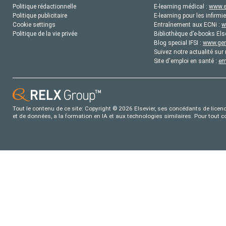
Politique rédactionnelle
E-learning médical :
www.e
Politique publicitaire
E-learning pour les infirmie
Cookie settings
Entraînement aux ECNi :
w
Politique de la vie privée
Bibliothèque d’e-books Els
Blog special IFSI :
www.gene
Suivez notre actualité sur 
Site d'emploi en santé :
em
Tout le contenu de ce site: Copyright © 2026 Elsevier, ses concédants de licence
et de données, a la formation en IA et aux technologies similaires. Pour tout 