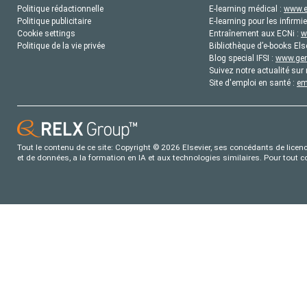
Politique rédactionnelle
E-learning médical :
www.e
Politique publicitaire
E-learning pour les infirmie
Cookie settings
Entraînement aux ECNi :
w
Politique de la vie privée
Bibliothèque d’e-books Els
Blog special IFSI :
www.gene
Suivez notre actualité sur 
Site d'emploi en santé :
em
Tout le contenu de ce site: Copyright © 2026 Elsevier, ses concédants de licence
et de données, a la formation en IA et aux technologies similaires. Pour tout 