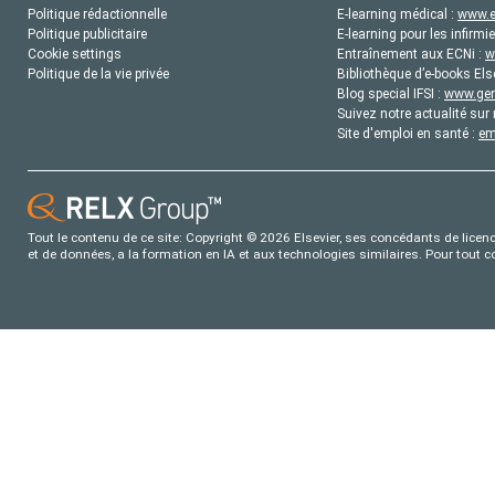
Politique rédactionnelle
E-learning médical :
www.e
Politique publicitaire
E-learning pour les infirmie
Cookie settings
Entraînement aux ECNi :
w
Politique de la vie privée
Bibliothèque d’e-books Els
Blog special IFSI :
www.gene
Suivez notre actualité sur 
Site d'emploi en santé :
em
Tout le contenu de ce site: Copyright © 2026 Elsevier, ses concédants de licence
et de données, a la formation en IA et aux technologies similaires. Pour tout 