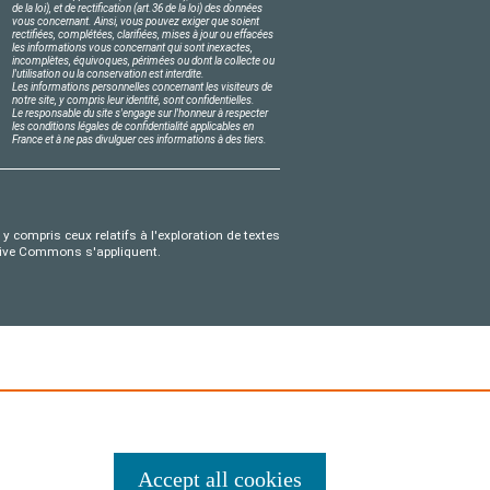
de la loi), et de rectification (art.36 de la loi) des données
vous concernant. Ainsi, vous pouvez exiger que soient
rectifiées, complétées, clarifiées, mises à jour ou effacées
les informations vous concernant qui sont inexactes,
incomplètes, équivoques, périmées ou dont la collecte ou
l'utilisation ou la conservation est interdite.
Les informations personnelles concernant les visiteurs de
notre site, y compris leur identité, sont confidentielles.
Le responsable du site s'engage sur l'honneur à respecter
les conditions légales de confidentialité applicables en
France et à ne pas divulguer ces informations à des tiers.
y compris ceux relatifs à l'exploration de textes
eative Commons s'appliquent.
Accept all cookies