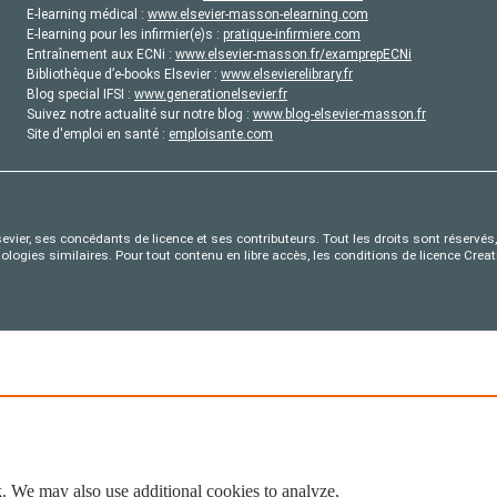
E-learning médical :
www.elsevier-masson-elearning.com
E-learning pour les infirmier(e)s :
pratique-infirmiere.com
Entraînement aux ECNi :
www.elsevier-masson.fr/examprepECNi
Bibliothèque d’e-books Elsevier :
www.elsevierelibrary.fr
Blog special IFSI :
www.generationelsevier.fr
Suivez notre actualité sur notre blog :
www.blog-elsevier-masson.fr
Site d'emploi en santé :
emploisante.com
evier, ses concédants de licence et ses contributeurs. Tout les droits sont réservés, 
nologies similaires. Pour tout contenu en libre accès, les conditions de licence Cr
. We may also use additional cookies to analyze,