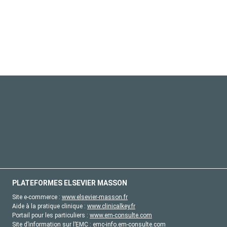
PLATEFORMES ELSEVIER MASSON
Site e-commerce :
www.elsevier-masson.fr
Aide à la pratique clinique :
www.clinicalkey.fr
Portail pour les particuliers :
www.em-consulte.com
Site d’information sur l’EMC :
emc-info.em-consulte.com