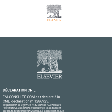
DÉCLARATION CNIL
EM-CONSULTE.COM est déclaré à la
CNIL, déclaration n° 1286925.
En application de la loi nº78-17 du 6 janvier 1978 relative à
l'informatique, aux fichiers et aux libertés, vous disposez
des droits d'opposition (art.26 de la loi), d'accès (art.34 à 38