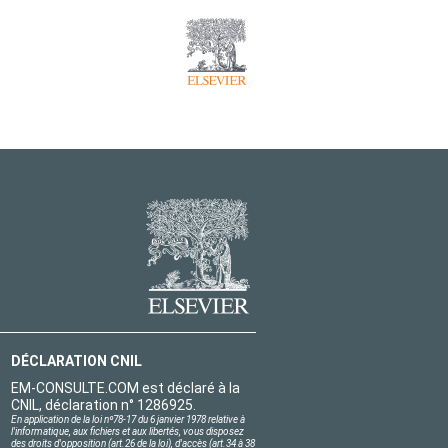
DÉCLARATION CNIL
EM-CONSULTE.COM est déclaré à la
CNIL, déclaration n° 1286925.
En application de la loi nº78-17 du 6 janvier 1978 relative à
l'informatique, aux fichiers et aux libertés, vous disposez
des droits d'opposition (art.26 de la loi), d'accès (art.34 à 38