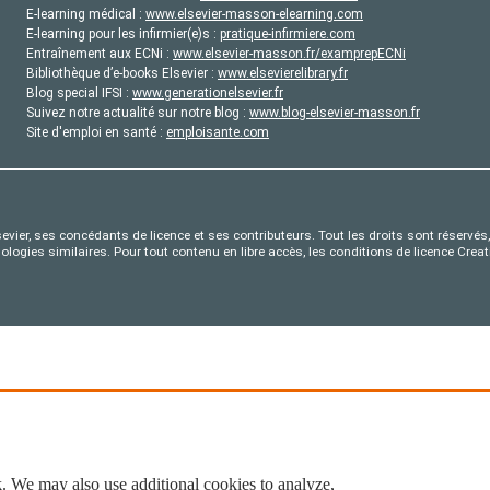
E-learning médical :
www.elsevier-masson-elearning.com
E-learning pour les infirmier(e)s :
pratique-infirmiere.com
Entraînement aux ECNi :
www.elsevier-masson.fr/examprepECNi
Bibliothèque d’e-books Elsevier :
www.elsevierelibrary.fr
Blog special IFSI :
www.generationelsevier.fr
Suivez notre actualité sur notre blog :
www.blog-elsevier-masson.fr
Site d'emploi en santé :
emploisante.com
evier, ses concédants de licence et ses contributeurs. Tout les droits sont réservés, 
nologies similaires. Pour tout contenu en libre accès, les conditions de licence Cr
. We may also use additional cookies to analyze,