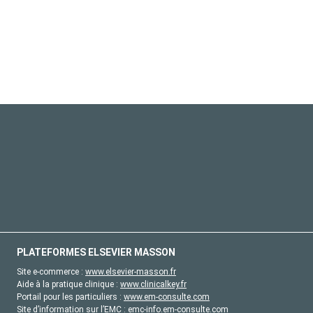
PLATEFORMES ELSEVIER MASSON
Site e-commerce :
www.elsevier-masson.fr
Aide à la pratique clinique :
www.clinicalkey.fr
Portail pour les particuliers :
www.em-consulte.com
Site d’information sur l’EMC :
emc-info.em-consulte.com