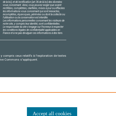
de la loi), et de rectification (art.36 de la loi) des données
vous concernant. Ainsi, vous pouvez exiger que soient
rectifiées, complétées, clarifiées, mises à jour ou effacées
les informations vous concernant qui sont inexactes,
incomplètes, équivoques, périmées ou dont la collecte ou
l'utilisation ou la conservation est interdite.
Les informations personnelles concernant les visiteurs de
notre site, y compris leur identité, sont confidentielles.
Le responsable du site s'engage sur l'honneur à respecter
les conditions légales de confidentialité applicables en
France et à ne pas divulguer ces informations à des tiers.
y compris ceux relatifs à l'exploration de textes
eative Commons s'appliquent.
Accept all cookies