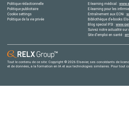
Politique rédactionnelle
E-learning médical :
www.e
Politique publicitaire
E-learning pour les infirmie
Cookie settings
Entraînement aux ECNi :
w
Politique de la vie privée
Bibliothèque d’e-books Els
Blog special IFSI :
www.gene
Suivez notre actualité sur 
Site d'emploi en santé :
em
Tout le contenu de ce site: Copyright © 2026 Elsevier, ses concédants de licence
et de données, a la formation en IA et aux technologies similaires. Pour tout 