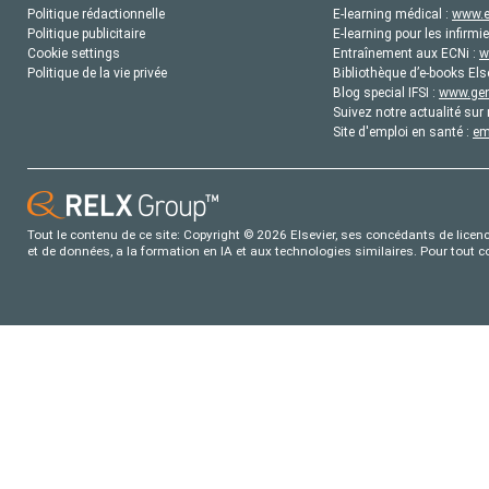
Politique rédactionnelle
E-learning médical :
www.e
Politique publicitaire
E-learning pour les infirmie
Cookie settings
Entraînement aux ECNi :
w
Politique de la vie privée
Bibliothèque d’e-books Els
Blog special IFSI :
www.gene
Suivez notre actualité sur 
Site d'emploi en santé :
em
Tout le contenu de ce site: Copyright © 2026 Elsevier, ses concédants de licence
et de données, a la formation en IA et aux technologies similaires. Pour tout 