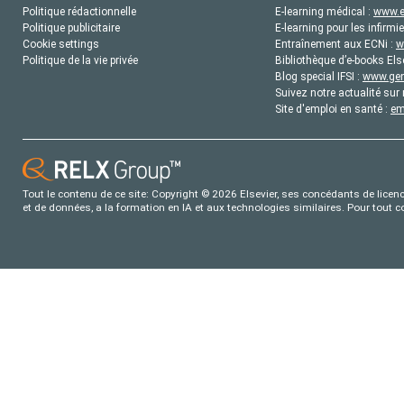
Politique rédactionnelle
E-learning médical :
www.e
Politique publicitaire
E-learning pour les infirmie
Cookie settings
Entraînement aux ECNi :
w
Politique de la vie privée
Bibliothèque d’e-books Els
Blog special IFSI :
www.gene
Suivez notre actualité sur 
Site d'emploi en santé :
em
Tout le contenu de ce site: Copyright © 2026 Elsevier, ses concédants de licence
et de données, a la formation en IA et aux technologies similaires. Pour tout 