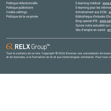
Politique rédactionnelle
E-learning médical :
www.e
Politique publicitaire
E-learning pour les infirmie
Cookie settings
Entraînement aux ECNi :
w
Politique de la vie privée
Bibliothèque d’e-books Els
Blog special IFSI :
www.gene
Suivez notre actualité sur 
Site d'emploi en santé :
em
Tout le contenu de ce site: Copyright © 2026 Elsevier, ses concédants de licence
et de données, a la formation en IA et aux technologies similaires. Pour tout 