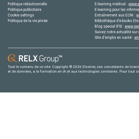
Politique rédactionnelle
E-learning médical :
www.e
Politique publicitaire
E-learning pour les infirmie
Cookie settings
Entraînement aux ECNi :
w
Politique de la vie privée
Bibliothèque d’e-books Els
Blog special IFSI :
www.gene
Suivez notre actualité sur 
Site d'emploi en santé :
em
Tout le contenu de ce site: Copyright © 2026 Elsevier, ses concédants de licence
et de données, a la formation en IA et aux technologies similaires. Pour tout 