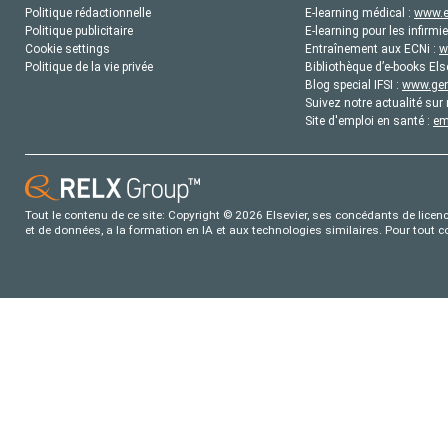
Politique rédactionnelle
E-learning médical :
www.e
Politique publicitaire
E-learning pour les infirmie
Cookie settings
Entraînement aux ECNi :
w
Politique de la vie privée
Bibliothèque d’e-books Els
Blog special IFSI :
www.gene
Suivez notre actualité sur 
Site d'emploi en santé :
em
Tout le contenu de ce site: Copyright © 2026 Elsevier, ses concédants de licence
et de données, a la formation en IA et aux technologies similaires. Pour tout 