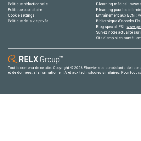
Politique rédactionnelle
E-learning médical :
www.e
Politique publicitaire
E-learning pour les infirmie
Cookie settings
Entraînement aux ECNi :
w
Politique de la vie privée
Bibliothèque d’e-books Els
Blog special IFSI :
www.gene
Suivez notre actualité sur 
Site d'emploi en santé :
em
Tout le contenu de ce site: Copyright © 2026 Elsevier, ses concédants de licence
et de données, a la formation en IA et aux technologies similaires. Pour tout 