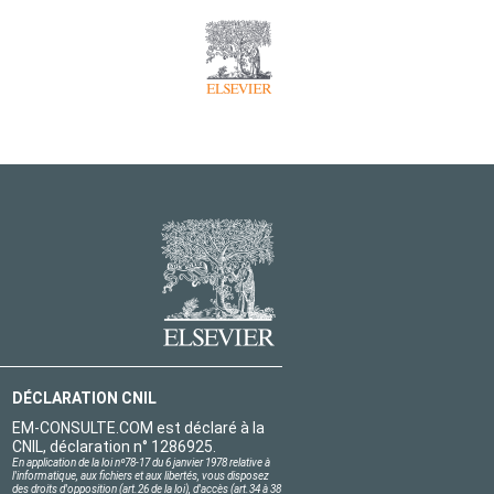
DÉCLARATION CNIL
EM-CONSULTE.COM est déclaré à la
CNIL, déclaration n° 1286925.
En application de la loi nº78-17 du 6 janvier 1978 relative à
l'informatique, aux fichiers et aux libertés, vous disposez
des droits d'opposition (art.26 de la loi), d'accès (art.34 à 38