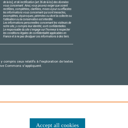
de la loi), et de rectification (art.36 de la loi) des données
vous concernant. Ainsi, vous pouvez exiger que soient
rectifiées, complétées, clarifiées, mises à jour ou effacées
les informations vous concernant qui sont inexactes,
incomplètes, équivoques, périmées ou dont la collecte ou
l'utilisation ou la conservation est interdite.
Les informations personnelles concernant les visiteurs de
notre site, y compris leur identité, sont confidentielles.
Le responsable du site s'engage sur l'honneur à respecter
les conditions légales de confidentialité applicables en
France et à ne pas divulguer ces informations à des tiers.
y compris ceux relatifs à l'exploration de textes
eative Commons s'appliquent.
Accept all cookies