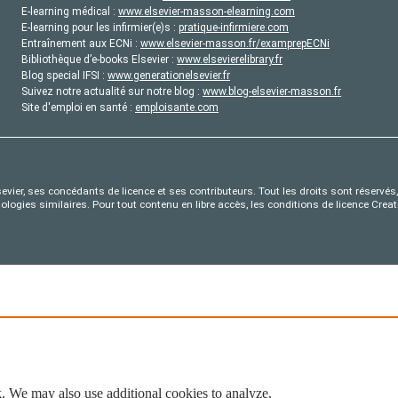
E-learning médical :
www.elsevier-masson-elearning.com
E-learning pour les infirmier(e)s :
pratique-infirmiere.com
Entraînement aux ECNi :
www.elsevier-masson.fr/examprepECNi
Bibliothèque d’e-books Elsevier :
www.elsevierelibrary.fr
Blog special IFSI :
www.generationelsevier.fr
Suivez notre actualité sur notre blog :
www.blog-elsevier-masson.fr
Site d'emploi en santé :
emploisante.com
evier, ses concédants de licence et ses contributeurs. Tout les droits sont réservés, 
nologies similaires. Pour tout contenu en libre accès, les conditions de licence Cr
. We may also use additional cookies to analyze,