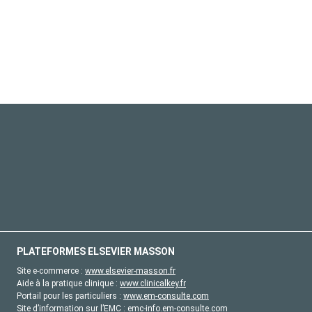
PLATEFORMES ELSEVIER MASSON
Site e-commerce :
www.elsevier-masson.fr
Aide à la pratique clinique :
www.clinicalkey.fr
Portail pour les particuliers :
www.em-consulte.com
Site d’information sur l’EMC :
emc-info.em-consulte.com