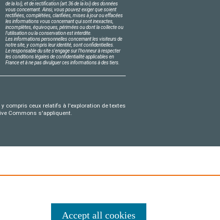
de la loi), et de rectification (art.36 de la loi) des données
vous concernant. Ainsi, vous pouvez exiger que soient
rectifiées, complétées, clarifiées, mises à jour ou effacées
les informations vous concernant qui sont inexactes,
incomplètes, équivoques, périmées ou dont la collecte ou
l'utilisation ou la conservation est interdite.
Les informations personnelles concernant les visiteurs de
notre site, y compris leur identité, sont confidentielles.
Le responsable du site s'engage sur l'honneur à respecter
les conditions légales de confidentialité applicables en
France et à ne pas divulguer ces informations à des tiers.
y compris ceux relatifs à l'exploration de textes
eative Commons s'appliquent.
Accept all cookies