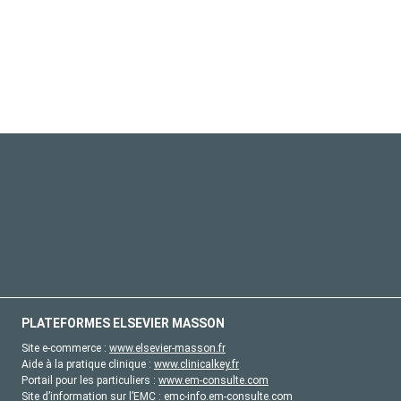
PLATEFORMES ELSEVIER MASSON
Site e-commerce :
www.elsevier-masson.fr
Aide à la pratique clinique :
www.clinicalkey.fr
Portail pour les particuliers :
www.em-consulte.com
Site d’information sur l’EMC :
emc-info.em-consulte.com