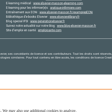
E-learning médical :
www.elsevier-masson-elearning.com
E-learning pour les infirmier(e)s :
pratique-infirmiere.com
Entraînement aux ECNi :
www.elsevier-masson.fr/examprepECNi
Bibliothèque d’e-books Elsevier :
www.elsevierelibrary.fr
Blog special IFSI :
www.generationelsevier.fr
Suivez notre actualité sur notre blog :
www.blog-elsevier-masson.fr
Site d'emploi en santé :
emploisante.com
evier, ses concédants de licence et ses contributeurs. Tout les droits sont réservés, 
nologies similaires. Pour tout contenu en libre accès, les conditions de licence Cr
. We may also use additional cookies to analyze,