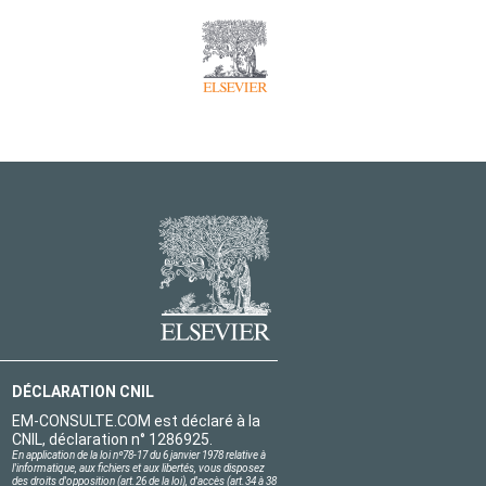
DÉCLARATION CNIL
EM-CONSULTE.COM est déclaré à la
CNIL, déclaration n° 1286925.
En application de la loi nº78-17 du 6 janvier 1978 relative à
l'informatique, aux fichiers et aux libertés, vous disposez
des droits d'opposition (art.26 de la loi), d'accès (art.34 à 38