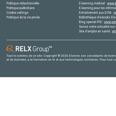
Politique rédactionnelle
E-learning médical :
www.e
Politique publicitaire
E-learning pour les infirmie
Cookie settings
Entraînement aux ECNi :
w
Politique de la vie privée
Bibliothèque d’e-books Els
Blog special IFSI :
www.gene
Suivez notre actualité sur 
Site d'emploi en santé :
em
Tout le contenu de ce site: Copyright © 2026 Elsevier, ses concédants de licence
et de données, a la formation en IA et aux technologies similaires. Pour tout 