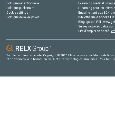
Politique rédactionnelle
E-learning médical :
www.e
Politique publicitaire
E-learning pour les infirmie
Cookie settings
Entraînement aux ECNi :
w
Politique de la vie privée
Bibliothèque d’e-books Els
Blog special IFSI :
www.gene
Suivez notre actualité sur 
Site d'emploi en santé :
em
Tout le contenu de ce site: Copyright © 2026 Elsevier, ses concédants de licence
et de données, a la formation en IA et aux technologies similaires. Pour tout 