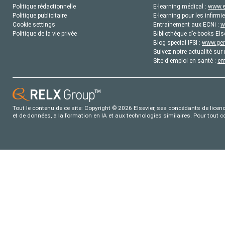
Politique rédactionnelle
E-learning médical :
www.e
Politique publicitaire
E-learning pour les infirmie
Cookie settings
Entraînement aux ECNi :
w
Politique de la vie privée
Bibliothèque d’e-books Els
Blog special IFSI :
www.gene
Suivez notre actualité sur 
Site d'emploi en santé :
em
Tout le contenu de ce site: Copyright © 2026 Elsevier, ses concédants de licence
et de données, a la formation en IA et aux technologies similaires. Pour tout 